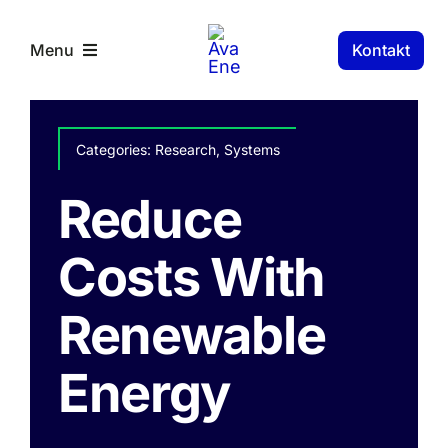
Skip
to
Kontakt
Menu
content
RS Components
Categories:
Research
,
Systems
Reduce
Costs With
Renewable
Energy